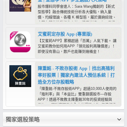
股市爆料同學會達人：Sara Wang獨創的【新式
型態學】融合傳統技術分析各大優點，納入量
價、均線理論、各種 K 棒型態，屬於廣納綜效、
去蕪存菁的進階操作心法，適用於短、中、長線
操作，是在股市中求穩定獲利的最佳方程式；而
【莎拉的型態學教室APP】提供多空六大策略，
艾蜜莉定存股 App (專業版)
搭配《心動指標》輔助判斷，進可攻、退可守，
【艾蜜莉APP】累積超過「百萬」人氣下載。 讓
靠程式幫忙抓出標的後，只需要用型態學快速判
艾蜜莉教你如何用APP「領完股利再賺價差」！
別，就容易抓到起漲起跌！
即使沒有靠山，散戶也能賺到幾桶金！
陳重銘 - 不敗存股術 App｜找出高殖利
率好股票｜獨家內建法人預估系統｜打
造全方位存股戰略
「陳重銘-不敗存股術APP」超過10,000人使用的
「殖利率」與「本益比」雙重篩選股市—存股
APP！透過不敗教主陳重銘30年的投資經驗與
CMoney理財寶研發出全方位選股功能x價值紅綠
燈（本益比、殖利率估價分析）x法人系統，能夠
迅速找出價值投資便宜股、每年穩定配息、EPS
獨家選股策略
向上成長好公司，還有獨家不敗學院專區每月針
對不同的即時事件、個股產業深度研究，幫你打