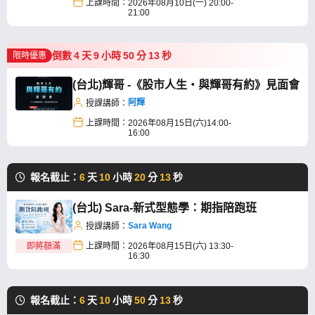
上課時間：
2026年08月10日(一) 20:00-
21:00
倒數
4
天
9
小時
50
分
13
秒
限時優惠
(台北)輝哥 -《股市人生・與輝哥有約》見面會
阿輝
授課講師：
上課時間：
2026年08月15日(六)14:00-
16:00
報名截止：
6
天
10
小時
20
分
13
秒
(台北) Sara-新式型態學：期指陪跑班
Sara Wang
授課講師：
即將額滿
上課時間：
2026年08月15日(六) 13:30-
16:30
報名截止：
6
天
10
小時
50
分
13
秒