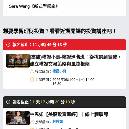
Sara Wang《新式型態學》
想要學習理財投資？看看近期開課的投資講座吧！
報名截止：
11
小時
49
分
13
秒
(高雄)權證小哥-權證進階班：從挑選到實戰，
建立權證交易策略與風控框架
權證小哥
授課講師：
上課時間：
2026年08月09日(日) 14:00-
16:30
報名截止：
1
天
17
小時
20
分
13
秒
林恩如【美股致富聖經】｜線上體驗課
林恩如
授課講師：