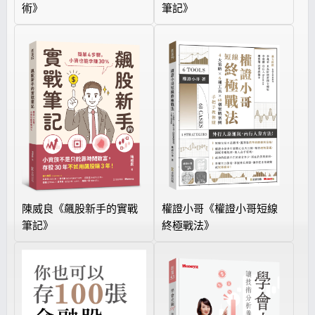
術》
筆記》
陳威良《飆股新手的實戰
權證小哥《權證小哥短線
筆記》
終極戰法》