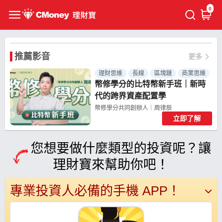
0
推薦影音
更多
理財思維
長線
區塊鏈
商業思維
幣修學分的比特幣新手班｜新時
代的跨界資產配置學
幣修學分共同創辦人｜周律辰
立即了解
共 4 個章節
您想要做什麼類型的投資呢？讓
理財寶來幫助你吧！
專業投資人必備的手機 APP！