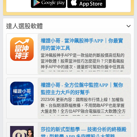
達人選股軟體
權證小哥 - 當沖飆股神手APP｜你最實
用的當沖工具
當沖飆股神手APP是一款協助判斷股價高低點的
當沖軟體！股票當沖技巧怎麼提升？只要看飆股
神手APP中的連次、連量即可幫助你盤中低買高
賣，避免追高殺低，是全台股民最推薦的當沖軟
體！
權證小哥 - 全方位盤中監控APP｜幫你
監控主力大戶的好幫手
2023/06 更新內容：國際股市行情上線！加權指
數、台指期漲跌幅推播，不用開啟APP也能掌握
大盤走勢！全方位APP融合電腦版三大軟體(全方
位、主力收購表、玩家大戶大蒐秘)，獨家主力流
水牆，幫助您一眼看出主力盤中多空方向！(本商
品不含PC軟體)
莎拉的新式型態學 — 技術分析的終極殿
堂 | 型態學 APP 多空選股八大策略