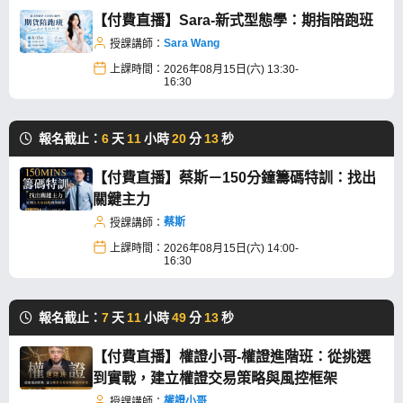
【付費直播】Sara-新式型態學：期指陪跑班
Sara Wang
授課講師：
上課時間：
2026年08月15日(六) 13:30-
16:30
報名截止：
6
天
11
小時
20
分
13
秒
【付費直播】蔡斯－150分鐘籌碼特訓：找出
關鍵主力
蔡斯
授課講師：
上課時間：
2026年08月15日(六) 14:00-
16:30
報名截止：
7
天
11
小時
49
分
13
秒
【付費直播】權證小哥-權證進階班：從挑選
到實戰，建立權證交易策略與風控框架
權證小哥
授課講師：